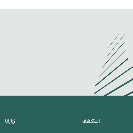
استكشف
زيارتنا